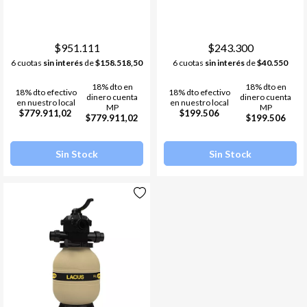
$951.111
$243.300
6 cuotas
sin interés
de
$158.518,50
6 cuotas
sin interés
de
$40.550
18% dto en
18% dto en
18% dto efectivo
18% dto efectivo
dinero cuenta
dinero cuenta
en nuestro local
en nuestro local
MP
MP
$779.911,02
$199.506
$779.911,02
$199.506
Sin Stock
Sin Stock