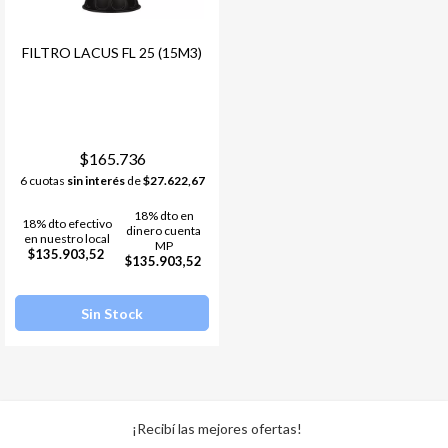
FILTRO LACUS FL 25 (15M3)
$165.736
6 cuotas
sin interés
de
$27.622,67
18% dto en
18% dto efectivo
dinero cuenta
en nuestro local
MP
$135.903,52
$135.903,52
Sin Stock
¡Recibí las mejores ofertas!