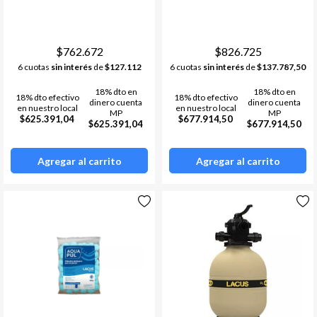
Termostatos
Estufa a leña
Bombas de calor /chillers
Acumuladores de Acs
$762.672
$826.725
6 cuotas
sin interés
de
$127.112
6 cuotas
sin interés
de
$137.787,50
Materiales de instalacion y
Ver todos
accesorios aa
18% dto en
18% dto en
18% dto efectivo
18% dto efectivo
Fan Coil
dinero cuenta
dinero cuenta
en nuestro local
en nuestro local
MP
MP
$625.391,04
$677.914,50
$625.391,04
$677.914,50
Ver todos
Agregar al carrito
Agregar al carrito