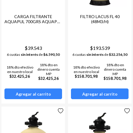
CARGA FILTRANTE
FILTRO LACUS FL 40
AQUAPUL 700GRS AQUAPUL
(48M3/H)
= 25KL ARENA LACUS
$39.543
$193.539
6 cuotas
sin interés
de
$6.590,50
6 cuotas
sin interés
de
$32.256,50
18% dto en
18% dto en
18% dto efectivo
18% dto efectivo
dinero cuenta
dinero cuenta
en nuestro local
en nuestro local
MP
MP
$32.425,26
$158.701,98
$32.425,26
$158.701,98
Agregar al carrito
Agregar al carrito