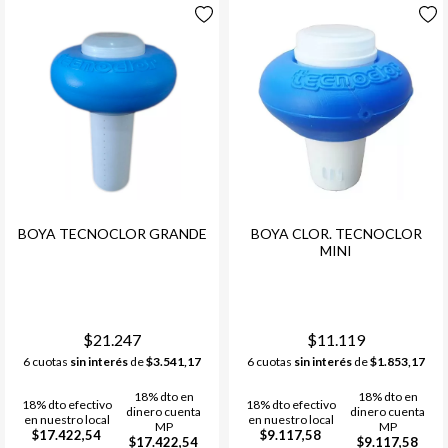
BOYA TECNOCLOR GRANDE
BOYA CLOR. TECNOCLOR
MINI
$21.247
$11.119
6 cuotas
sin interés
de
$3.541,17
6 cuotas
sin interés
de
$1.853,17
18% dto en
18% dto en
18% dto efectivo
18% dto efectivo
dinero cuenta
dinero cuenta
en nuestro local
en nuestro local
MP
MP
$17.422,54
$9.117,58
$17.422,54
$9.117,58