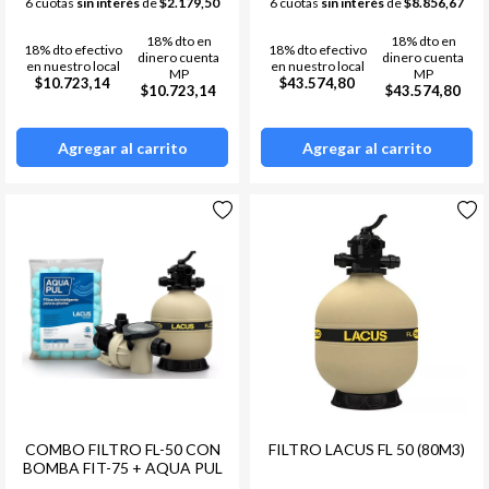
6 cuotas
sin interés
de
$2.179,50
6 cuotas
sin interés
de
$8.856,67
18% dto en
18% dto en
18% dto efectivo
18% dto efectivo
dinero cuenta
dinero cuenta
en nuestro local
en nuestro local
MP
MP
$10.723,14
$43.574,80
$10.723,14
$43.574,80
Agregar al carrito
Agregar al carrito
COMBO FILTRO FL-50 CON
FILTRO LACUS FL 50 (80M3)
BOMBA FIT-75 + AQUA PUL