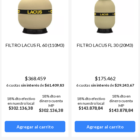
FILTRO LACUS FL 60 (110M3)
FILTRO LACUS FL 30 (20M3)
$368.459
$175.462
6 cuotas
sin interés
de
$61.409,83
6 cuotas
sin interés
de
$29.243,67
18% dto en
18% dto en
18% dto efectivo
18% dto efectivo
dinero cuenta
dinero cuenta
en nuestro local
en nuestro local
MP
MP
$302.136,38
$143.878,84
$302.136,38
$143.878,84
Agregar al carrito
Agregar al carrito