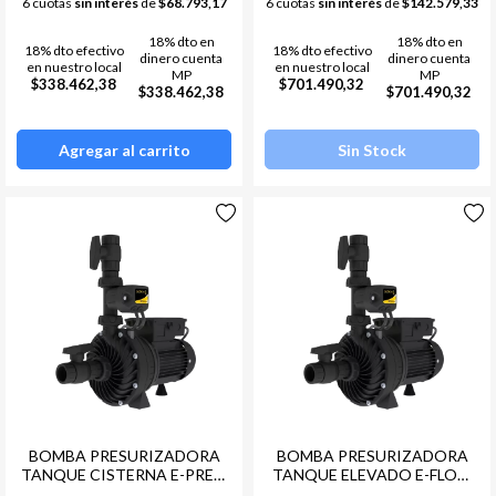
6 cuotas
sin interés
de
$68.793,17
6 cuotas
sin interés
de
$142.579,33
18% dto en
18% dto en
18% dto efectivo
18% dto efectivo
dinero cuenta
dinero cuenta
en nuestro local
en nuestro local
MP
MP
$338.462,38
$701.490,32
$338.462,38
$701.490,32
Agregar al carrito
Sin Stock
BOMBA PRESURIZADORA
BOMBA PRESURIZADORA
TANQUE CISTERNA E-PRES-
TANQUE ELEVADO E-FLOW
35 MONOFASICA
LITE-15 MONOFASICA