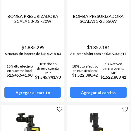
BOMBA PRESURIZADORA
BOMBA PRESURIZADORA
SCALA1 3-35 720W
SCALA1 3-25 550W
$1.885.295
$1.857.181
6 cuotas
sin interés
de
$314.215,83
6 cuotas
sin interés
de
$309.530,17
18% dto en
18% dto en
18% dto efectivo
18% dto efectivo
dinero cuenta
dinero cuenta
en nuestro local
en nuestro local
MP
MP
$1.545.941,90
$1.522.888,42
$1.545.941,90
$1.522.888,42
Agregar al carrito
Agregar al carrito