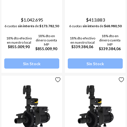
$1.042.695
$413.883
6 cuotas
sin interés
de
$173.782,50
6 cuotas
sin interés
de
$68.980,50
18% dto en
18% dto en
18% dto efectivo
18% dto efectivo
dinero cuenta
dinero cuenta
en nuestro local
en nuestro local
MP
MP
$855.009,90
$339.384,06
$855.009,90
$339.384,06
Sin Stock
Sin Stock