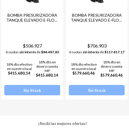
BOMBA PRESURIZADORA
BOMBA PRESURIZADORA
TANQUE ELEVADO E-FLOW
TANQUE ELEVADO E-FLOW
LITE-20 MONOFASICA
LITE-25 MONOFASICA
$506.927
$706.903
6 cuotas
sin interés
de
$84.487,83
6 cuotas
sin interés
de
$117.817,17
18% dto en
18% dto en
18% dto efectivo
18% dto efectivo
dinero cuenta
dinero cuenta
en nuestro local
en nuestro local
MP
MP
$415.680,14
$579.660,46
$415.680,14
$579.660,46
Sin Stock
Sin Stock
¡Recibí las mejores ofertas!