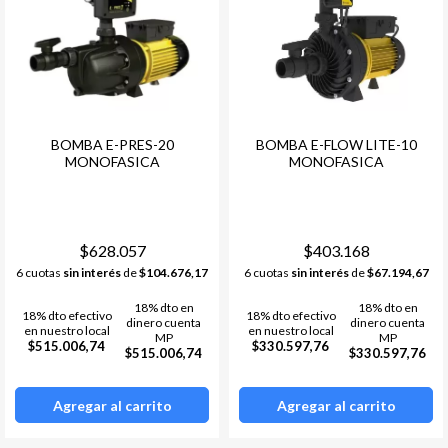
BOMBA E-PRES-20
BOMBA E-FLOW LITE-10
MONOFASICA
MONOFASICA
$628.057
$403.168
6 cuotas
sin interés
de
$104.676,17
6 cuotas
sin interés
de
$67.194,67
18% dto en
18% dto en
18% dto efectivo
18% dto efectivo
dinero cuenta
dinero cuenta
en nuestro local
en nuestro local
MP
MP
$515.006,74
$330.597,76
$515.006,74
$330.597,76
Agregar al carrito
Agregar al carrito