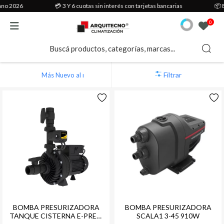
ano 2026
💳 3 Y 6 cuotas sin interés con tarjetas bancarias
📦 E
Calderas
Aire acondicionado
Calefacción
Termotanques
Piscinas
Calefones
Repuestos
Radiadores
Electrobombas
Energía solar
0
Sólo calefacción
Split de pared
Aditivos para circuitos calefacción
Termotanque eléctrico
Climatizador
Gas envasado
Repuestos calderas
Radiadores eléctricos
Presurizadoras
Termotanque solar
Condensación
Multisplit
Kit calefaccion
Gas envasado
Ionizador solar
Calefon eléctrico
Repuestos de climatizadores
Toalleros por agua
Circuladoras
Ver todos
Filtrar
Doble servicio
Piso techo
Cañerias radiadores
Gas natural
Accesorios de instalación
Gas natural
Ver todos
Toallero eléctrico
Centrifugas
Solo calefacción pie
Baja silueta
Cañerias piso radiante
Multigas
Bombas autocebantes
Accesorios Calefones
Radiadores por agua
Bombas Domiciliarias
Eléctricas de pie
Cassette
Colectores
Ver todos
Productos químicos
Ver todos
Ver todos
Ver todos
Eléctrica
Multiposicion
Herramientas
Limpieza y mantenimiento
Accesorios de instalación
Roof top
Termostato
Ver todos
Ver todos
Calefactores multiposición
Válvulas y accesorios
BOMBA PRESURIZADORA
BOMBA PRESURIZADORA
TANQUE CISTERNA E-PRES-
SCALA1 3-45 910W