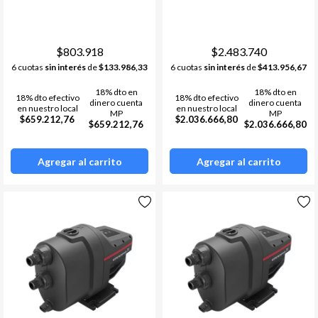
25 MONOFASICA
Termostatos
Estufa a leña
Bombas de calor /chillers
Acumuladores de Acs
$803.918
$2.483.740
6 cuotas
sin interés
de
$133.986,33
6 cuotas
sin interés
de
$413.956,67
Materiales de instalacion y
Ver todos
accesorios aa
18% dto en
18% dto en
18% dto efectivo
18% dto efectivo
Fan Coil
dinero cuenta
dinero cuenta
en nuestro local
en nuestro local
MP
MP
$659.212,76
$2.036.666,80
$659.212,76
$2.036.666,80
Ver todos
Agregar al carrito
Agregar al carrito