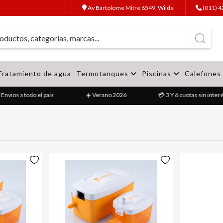
Av Bartolome Mitre 6549, Wilde
(011) 
Tratamiento de agua
Termotanques
Piscinas
Calefones
Envios a todo el pais
☀️ Verano 2026
💳 3 Y 6 cuotas sin interé