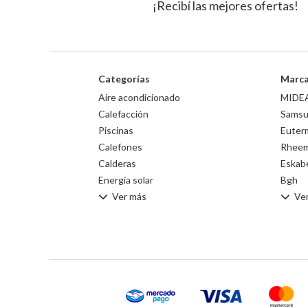
¡Recibí las mejores ofertas!
Categorías
Marc
Aire acondicionado
MIDE
Calefacción
Sams
Piscinas
Euter
Calefones
Rhee
Calderas
Eskab
Energía solar
Bgh
Ver más
Ve