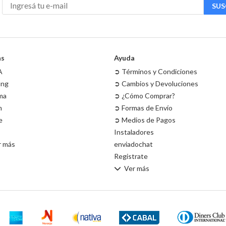
SUS
as
Ayuda
A
➲ Términos y Condiciones
ung
➲ Cambios y Devoluciones
ma
➲ ¿Cómo Comprar?
m
➲ Formas de Envío
e
➲ Medios de Pagos
Instaladores
r más
enviadochat
Registrate
Ver más