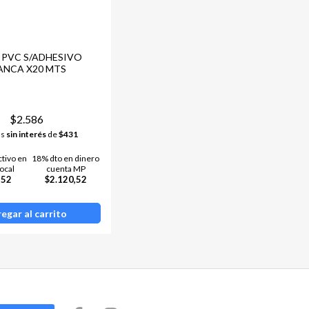
 PVC S/ADHESIVO
ANCA X20 MTS
$2.586
as
sin interés
de
$431
ctivo en
18% dto en dinero
ocal
cuenta MP
,52
$2.120,52
egar al carrito