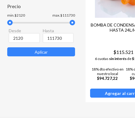
Precio
min.$2120
max.$111730
BOMBA DE CONDENS
HASTA 24L/
Desde
Hasta
$115.521
Aplicar
6 cuotas
sin interés
de
$
18% dto efectivo en
18% d
nuestro local
c
$94.727,22
$9
Agregar al carr