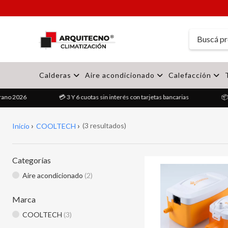
Calderas
Aire acondicionado
Calefacción
rano 2026
💳 3 Y 6 cuotas sin interés con tarjetas bancarias
📦 
(3 resultados)
Inicio
COOLTECH
Categorías
Aire acondicionado
(2)
Marca
COOLTECH
(3)