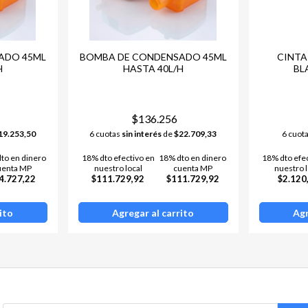
ADO 45ML
BOMBA DE CONDENSADO 45ML
CINTA
H
HASTA 40L/H
BL
$136.256
19.253,50
6 cuotas
sin interés
de
$22.709,33
6 cuot
to en dinero
18% dto efectivo en
18% dto en dinero
18% dto efe
uenta MP
nuestro local
cuenta MP
nuestro l
4.727,22
$111.729,92
$111.729,92
$2.120
ito
Agregar al carrito
Agr