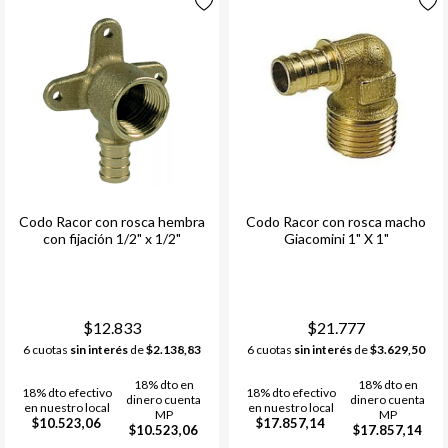
Codo Racor con rosca hembra
Codo Racor con rosca macho
con fijación 1/2" x 1/2"
Giacomini 1" X 1"
$12.833
$21.777
6 cuotas
sin interés
de
$2.138,83
6 cuotas
sin interés
de
$3.629,50
18% dto en
18% dto en
18% dto efectivo
18% dto efectivo
dinero cuenta
dinero cuenta
en nuestro local
en nuestro local
MP
MP
$10.523,06
$17.857,14
$10.523,06
$17.857,14