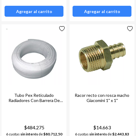
Agregar al carrito
Agregar al carrito
Tubo Pex Reticulado
Racor recto con rosca macho
Radiadores Con Barrera De
Giacomini 1" x 1"
Oxígeno Giacomini 1" X
50MTS
$484.275
$14.663
6 cuotas
sin interés
de
$80.712,50
6 cuotas
sin interés
de
$2.443,83