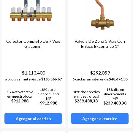
Colector Completo De 7 Vías
Válvula De Zona 3 Vías Con
Giacomini
Enlace Excentrico 1"
$1.113.400
$292.059
6 cuotas
sin interés
de
$185.566,67
6 cuotas
sin interés
de
$48.676,50
18% dto en
18% dto en
18% dto efectivo
18% dto efectivo
dinero cuenta
dinero cuenta
en nuestro local
en nuestro local
MP
MP
$912.988
$239.488,38
$912.988
$239.488,38
Agregar al carrito
Agregar al carrito