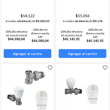
$54.122
$55.056
6 cuotas
sin interés
de
$9.020,33
6 cuotas
sin interés
de
$9.176
18% dto en
18% dto en
18% dto efectivo
18% dto efectivo
dinero cuenta
dinero cuenta
en nuestro local
en nuestro local
MP
MP
$44.380,04
$45.145,92
$44.380,04
$45.145,92
Agregar al carrito
Agregar al carrito