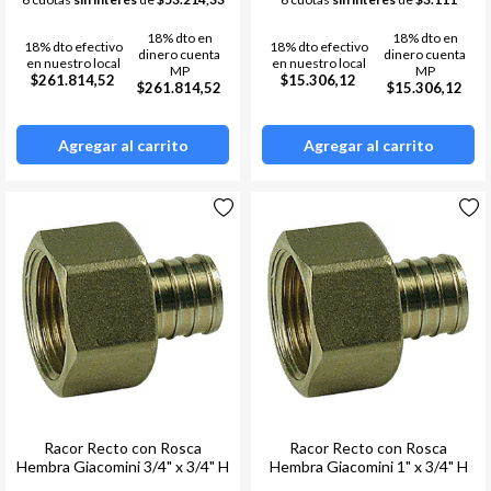
18% dto en
18% dto en
18% dto efectivo
18% dto efectivo
dinero cuenta
dinero cuenta
en nuestro local
en nuestro local
MP
MP
$261.814,52
$15.306,12
$261.814,52
$15.306,12
Agregar al carrito
Agregar al carrito
Racor Recto con Rosca
Racor Recto con Rosca
Hembra Giacomini 3/4" x 3/4" H
Hembra Giacomini 1" x 3/4" H