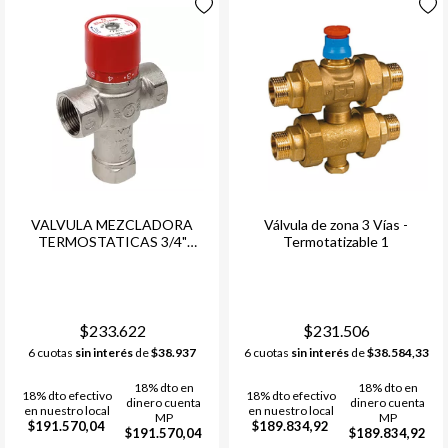
VALVULA MEZCLADORA
Válvula de zona 3 Vías -
TERMOSTATICAS 3/4"
Termotatizable 1
REGULACION X 2,0 KV
GIACOMINI
$233.622
$231.506
6 cuotas
sin interés
de
$38.937
6 cuotas
sin interés
de
$38.584,33
18% dto en
18% dto en
18% dto efectivo
18% dto efectivo
dinero cuenta
dinero cuenta
en nuestro local
en nuestro local
MP
MP
$191.570,04
$189.834,92
$191.570,04
$189.834,92