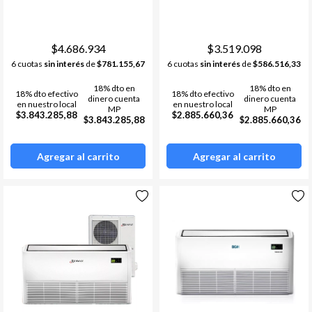
$4.686.934
$3.519.098
6 cuotas
sin interés
de
$781.155,67
6 cuotas
sin interés
de
$586.516,33
18% dto en
18% dto en
18% dto efectivo
18% dto efectivo
dinero cuenta
dinero cuenta
en nuestro local
en nuestro local
MP
MP
$3.843.285,88
$2.885.660,36
$3.843.285,88
$2.885.660,36
Agregar al carrito
Agregar al carrito