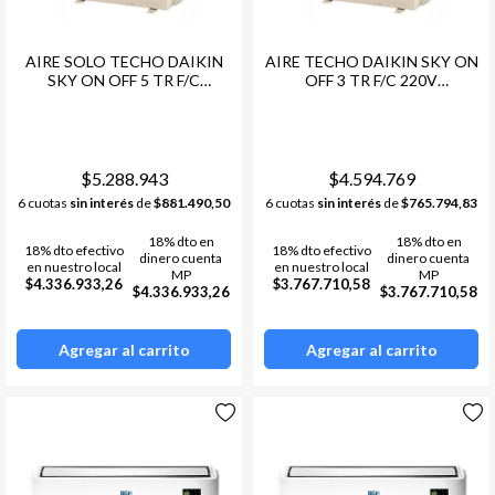
AIRE SOLO TECHO DAIKIN
AIRE TECHO DAIKIN SKY ON
SKY ON OFF 5 TR F/C
OFF 3 TR F/C 220V
FHQN140CXV1G
FLQN100EXV1G
RQ140DGXY1G
RQ100DGXV1G
$5.288.943
$4.594.769
6 cuotas
sin interés
de
$881.490,50
6 cuotas
sin interés
de
$765.794,83
18% dto en
18% dto en
18% dto efectivo
18% dto efectivo
dinero cuenta
dinero cuenta
en nuestro local
en nuestro local
MP
MP
$4.336.933,26
$3.767.710,58
$4.336.933,26
$3.767.710,58
Agregar al carrito
Agregar al carrito