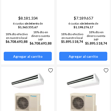
FHA140BVM2 RZAC140DY12
FHA100BVM2 RZAC100DV12
Termostatos
Estufa a leña
5TR
3TR
Bombas de calor /chillers
Acumuladores de Acs
$8.181.334
$7.189.657
6 cuotas
sin interés
de
6 cuotas
sin interés
de
Materiales de instalacion y
Ver todos
$1.363.555,67
$1.198.276,17
accesorios aa
18% dto en
18% dto en
18% dto efectivo
18% dto efectivo
Fan Coil
dinero cuenta
dinero cuenta
en nuestro local
en nuestro local
MP
MP
$6.708.693,88
$5.895.518,74
$6.708.693,88
$5.895.518,74
Ver todos
Agregar al carrito
Agregar al carrito