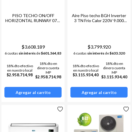
PISO TECHO ON/OFF
Aire Piso techo BGH Inverter
HORIZONTAL RUNWAY 072-
3 TN Frio Calor 220V 9.000
6 TN F/C
Frigorías
$3.608.189
$3.799.920
6 cuotas
sin interés
de
$601.364,83
6 cuotas
sin interés
de
$633.320
18% dto en
18% dto en
18% dto efectivo
18% dto efectivo
dinero cuenta
dinero cuenta
en nuestro local
en nuestro local
MP
MP
$2.958.714,98
$3.115.934,40
$2.958.714,98
$3.115.934,40
Agregar al carrito
Agregar al carrito