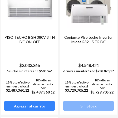
PISO TECHO BGH 380V 3 TN
Conjunto Piso techo Inverter
F/C ON-OFF
Midea R32 - 5 TR F/C
$3.033.366
$4.548.421
6 cuotas
sin interés
de
$505.561
6 cuotas
sin interés
de
$758.070,17
18% dto en
18% dto en
18% dto efectivo
18% dto efectivo
dinero cuenta
dinero cuenta
en nuestro local
en nuestro local
MP
MP
$2.487.360,12
$3.729.705,22
$2.487.360,12
$3.729.705,22
Agregar al carrito
Sin Stock