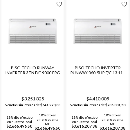
PISO TECHO RUNWAY
PISO TECHO INVERTER
INVERTER 3TN F/C 9000 FRG
RUNWAY 060-5HP F/C 13.110
FRG
$3.251.825
$4.410.009
6 cuotas
sin interés
de
$541.970,83
6 cuotas
sin interés
de
$735.001,50
18% dto en
18% dto en
18% dto efectivo
18% dto efectivo
dinero cuenta
dinero cuenta
en nuestro local
en nuestro local
MP
MP
$2.666.496,50
$3.616.207,38
$2.666.496,50
$3.616.207,38