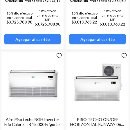
6 cuotas
sin interés
de
$757.274,17
6 cuotas
sin interés
de
$612.553,50
18% dto en
18% dto en
18% dto efectivo
18% dto efectivo
dinero cuenta
dinero cuenta
en nuestro local
en nuestro local
MP
MP
$3.725.788,90
$3.013.763,22
$3.725.788,90
$3.013.763,22
Agregar al carrito
Agregar al carrito
Aire Piso techo BGH Inverter
PISO TECHO ON/OFF
Frio Calor 5 TR 15.000 Frigorías
HORIZONTAL RUNWAY 060-
5HP F/C 13.110 FRG