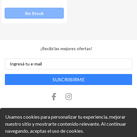
Sin Stock
¡Recibí las mejores ofertas!
SUSCRIBIRME
Usamos cookies para personalizar tu experiencia, mejorar
nuestro sitio y mostrarte contenido relevante. Al continuar
navegando, aceptas el uso de cookies.
Copyright © 2026 Arquitecno