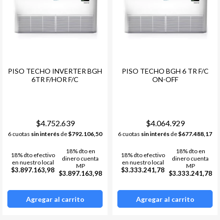
PISO TECHO INVERTER BGH
PISO TECHO BGH 6 TR F/C
6TR F/HOR F/C
ON-OFF
$4.752.639
$4.064.929
6 cuotas
sin interés
de
$792.106,50
6 cuotas
sin interés
de
$677.488,17
18% dto en
18% dto en
18% dto efectivo
18% dto efectivo
dinero cuenta
dinero cuenta
en nuestro local
en nuestro local
MP
MP
$3.897.163,98
$3.333.241,78
$3.897.163,98
$3.333.241,78
Agregar al carrito
Agregar al carrito