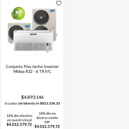
Conjunto Piso techo Inverter
Midea R32 - 6 TR F/C
$4.893.146
6 cuotas
sin interés
de
$815.524,33
18% dto en
18% dto efectivo
dinero cuenta
en nuestro local
MP
$4.012.379,72
$4.012.379,72