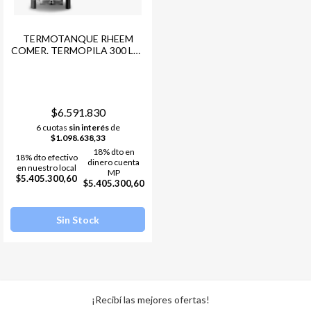
TERMOTANQUE RHEEM
COMER. TERMOPILA 300 LTS
GL
$6.591.830
6 cuotas
sin interés
de
$1.098.638,33
18% dto en
18% dto efectivo
dinero cuenta
en nuestro local
MP
$5.405.300,60
$5.405.300,60
Sin Stock
¡Recibí las mejores ofertas!