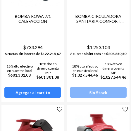
BOMBA ROWA 7/1
BOMBA CIRCULADORA
CALEFACCION
SANITARIA COMFORT
AUTOADAPT 15-14 1 1/4"
$733.294
$1.253.103
6 cuotas
sin interés
de
$122.215,67
6 cuotas
sin interés
de
$208.850,50
18% dto en
18% dto en
18% dto efectivo
18% dto efectivo
dinero cuenta
dinero cuenta
en nuestro local
en nuestro local
MP
MP
$601.301,08
$1.027.544,46
$601.301,08
$1.027.544,46
Agregar al carrito
Sin Stock