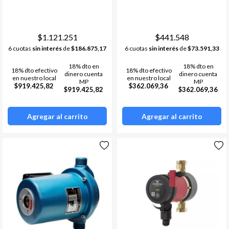
Termostatos
Estufa a leña
Bombas de calor /chillers
Acumuladores de Acs
$1.121.251
$441.548
6 cuotas
sin interés
de
$186.875,17
6 cuotas
sin interés
de
$73.591,33
Materiales de instalacion y
Ver todos
accesorios aa
18% dto en
18% dto en
18% dto efectivo
18% dto efectivo
Fan Coil
dinero cuenta
dinero cuenta
en nuestro local
en nuestro local
MP
MP
$919.425,82
$362.069,36
$919.425,82
$362.069,36
Ver todos
Agregar al carrito
Agregar al carrito