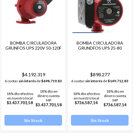
BOMBA CIRCULADORA
BOMBA CIRCULADORA
GRUNFOS UPS 220V 50-120F
GRUNDFOS UPS 25-80
$4.192.319
$898.277
6 cuotas
sin interés
de
$698.719,83
6 cuotas
sin interés
de
$149.712,83
18% dto en
18% dto en
18% dto efectivo
18% dto efectivo
dinero cuenta
dinero cuenta
en nuestro local
en nuestro local
MP
MP
$3.437.701,58
$736.587,14
$3.437.701,58
$736.587,14
Sin Stock
Sin Stock