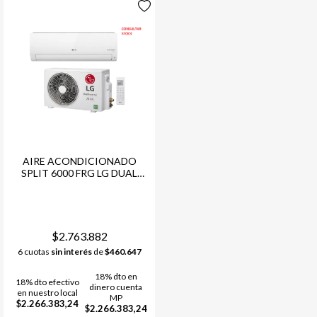
AIRE ACONDICIONADO
SPLIT 6000 FRG LG DUAL
INVERTER WIFI 6450W
$2.763.882
6 cuotas
sin interés
de
$460.647
18% dto en
18% dto efectivo
dinero cuenta
en nuestro local
MP
$2.266.383,24
$2.266.383,24