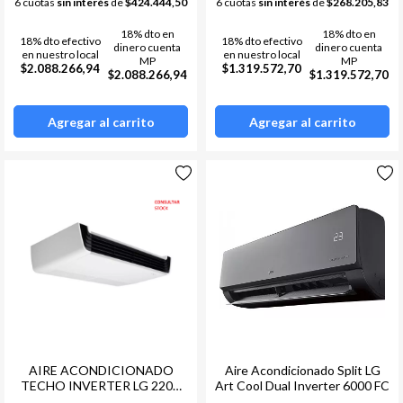
6 cuotas
sin interés
de
$424.444,50
6 cuotas
sin interés
de
$268.205,83
18% dto en
18% dto en
18% dto efectivo
18% dto efectivo
dinero cuenta
dinero cuenta
en nuestro local
en nuestro local
MP
MP
$2.088.266,94
$1.319.572,70
$2.088.266,94
$1.319.572,70
Agregar al carrito
Agregar al carrito
AIRE ACONDICIONADO
Aire Acondicionado Split LG
TECHO INVERTER LG 220V
Art Cool Dual Inverter 6000 FC
3TN F/C