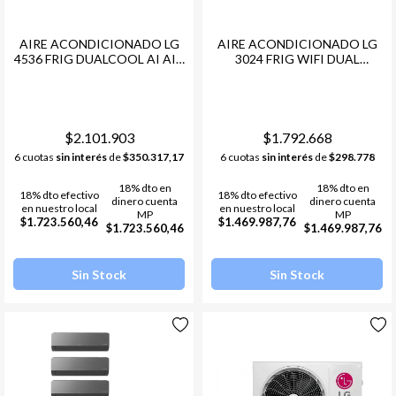
AIRE ACONDICIONADO LG
AIRE ACONDICIONADO LG
4536 FRIG DUALCOOL AI AIR
3024 FRIG WIFI DUAL
INVERTER (5275W)
INVERTER AI (3517W)
FRIO/CALOR R-32
FRIO/CALOR R-32
$2.101.903
$1.792.668
6 cuotas
sin interés
de
$350.317,17
6 cuotas
sin interés
de
$298.778
18% dto en
18% dto en
18% dto efectivo
18% dto efectivo
dinero cuenta
dinero cuenta
en nuestro local
en nuestro local
MP
MP
$1.723.560,46
$1.469.987,76
$1.723.560,46
$1.469.987,76
Sin Stock
Sin Stock