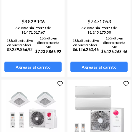
COND. LG MULTI F INVERTER
COND. LG MULTI F INVERTER
Termostatos
Estufa a leña
- 36 9000FRG -R32
- 36 9000FRG -R32
Bombas de calor /chillers
Acumuladores de Acs
$8.829.106
$7.471.053
6 cuotas
sin interés
de
6 cuotas
sin interés
de
Materiales de instalacion y
Ver todos
$1.471.517,67
$1.245.175,50
accesorios aa
18% dto en
18% dto en
18% dto efectivo
18% dto efectivo
Fan Coil
dinero cuenta
dinero cuenta
en nuestro local
en nuestro local
MP
MP
$7.239.866,92
$6.126.263,46
$7.239.866,92
$6.126.263,46
Ver todos
Agregar al carrito
Agregar al carrito