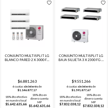
CONJUNTO MULTISPLIT LG
CONJUNTO MULTISPLIT LG
BLANCO PARED 2 X 3000 FG
BAJA SILUETA 3 X 2300 FG +
+ 1 X 4500 FG + COND. LG
1 X 3000 FG + COND. LG
MULTI F INVERTER -48
MULTI F INVERTER 48 KBTU-
12000FRG -R32
12000 FRG + CR ALAMBRICO
$6.881.263
$9.551.266
6 cuotas
sin interés
de
6 cuotas
sin interés
de
$1.146.877,17
$1.591.877,67
18% dto en
18% dto en
18% dto efectivo
18% dto efectivo
dinero cuenta
dinero cuenta
en nuestro local
en nuestro local
MP
MP
$5.642.635,66
$7.832.038,12
$5.642.635,66
$7.832.038,12