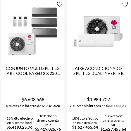
CONJUNTO MULTISPLIT LG
AIRE ACONDICIONADO
ART COOL PARED 2 X 2300
SPLIT LG DUAL INVERTER
FG + 1 X 3000 FG + COND. LG
WIFI 4.500 FRIGORIAS
MULTI F INVERTER -48
$6.608.568
$1.984.702
6 cuotas
sin interés
de
$1.101.428
6 cuotas
sin interés
de
$330.783,67
18% dto en
18% dto en
18% dto efectivo
18% dto efectivo
dinero cuenta
dinero cuenta
en nuestro local
en nuestro local
MP
MP
$5.419.025,76
$1.627.455,64
$5.419.025,76
$1.627.455,64