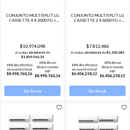
CONJUNTO MULTISPLIT LG
CONJUNTO MULTISPLIT LG
CASSETTE 4 X 3000 FG +
CASSETTE 2 X 6000 FG +
COND. LG MULTI F INVERTER
COND. LG MULTI F INVERTER
- 48 12000FRG -R32
- 48 12000FRG -R32
$10.974.098
$7.812.486
6 cuotas
sin interés
de
6 cuotas
sin interés
de
$1.302.081
$1.829.016,33
18% dto en
18% dto en
18% dto efectivo
18% dto efectivo
dinero cuenta
dinero cuenta
en nuestro local
en nuestro local
MP
MP
$8.998.760,36
$6.406.238,52
$8.998.760,36
$6.406.238,52
Sin Stock
Sin Stock