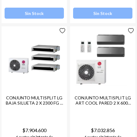
Sin Stock
Sin Stock
CONJUNTO MULTISPLIT LG
CONJUNTO MULTISPLIT LG
BAJA SILUETA 2 X 2300 FG +
ART COOL PARED 2 X 6000
1 X 4500 FG + COND. LG
FG + COND. LG MULTI F
MULTI F INVERTER -36 9000
INVERTER -48 KBTU-
FRG -R32 + CR ALAMBRICO
12000FRG R32
$7.904.600
$7.032.856
6 cuotas
sin interés
de
6 cuotas
sin interés
de