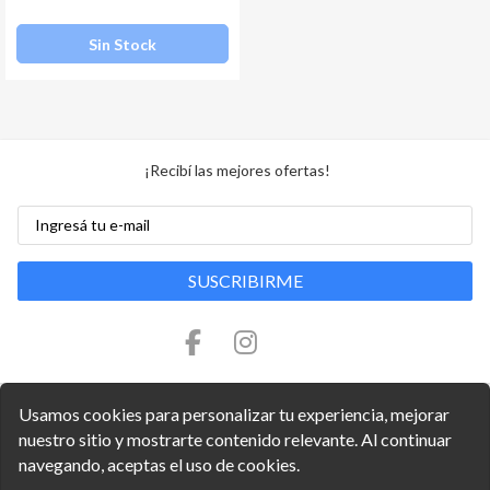
Sin Stock
¡Recibí las mejores ofertas!
SUSCRIBIRME
Usamos cookies para personalizar tu experiencia, mejorar
nuestro sitio y mostrarte contenido relevante. Al continuar
navegando, aceptas el uso de cookies.
Copyright © 2026 Arquitecno