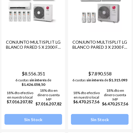
CONJUNTO MULTISPLIT LG
CONJUNTO MULTISPLIT LG
BLANCO PARED 5 X 2300 FG
BLANCO PARED 3 X 2300 FG
+ COND. LG MULTI F
+ 1 X 4500 FG + COND. LG
INVERTER -48 12.000 FRG
MULTI F INVERTER -48
R32
12.000 FRG R32
$8.556.351
$7.890.558
6 cuotas
sin interés
de
6 cuotas
sin interés
de
$1.315.093
$1.426.058,50
18% dto en
18% dto en
18% dto efectivo
18% dto efectivo
dinero cuenta
dinero cuenta
en nuestro local
en nuestro local
MP
MP
$7.016.207,82
$6.470.257,56
$7.016.207,82
$6.470.257,56
Sin Stock
Sin Stock