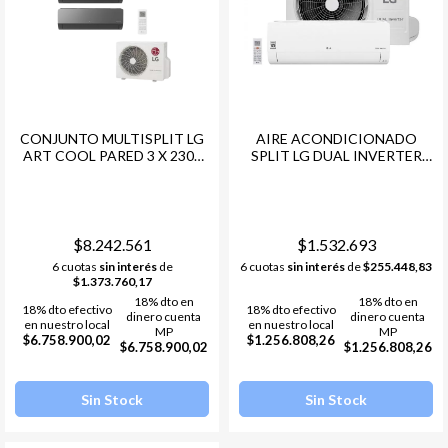
CONJUNTO MULTISPLIT LG
AIRE ACONDICIONADO
ART COOL PARED 3 X 2300
SPLIT LG DUAL INVERTER
FG + 1 X 4500 FG + COND. LG
WIFI 3000 FRIGORIAS
MULTI F INVERTER -48
$8.242.561
$1.532.693
6 cuotas
sin interés
de
6 cuotas
sin interés
de
$255.448,83
$1.373.760,17
18% dto en
18% dto en
18% dto efectivo
18% dto efectivo
dinero cuenta
dinero cuenta
en nuestro local
en nuestro local
MP
MP
$6.758.900,02
$1.256.808,26
$6.758.900,02
$1.256.808,26
Sin Stock
Sin Stock