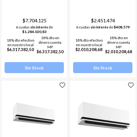
MULTI F INVERTER -48
FRIO/CALOR R-32
KBTU-12000FRG R32
$7.704.125
$2.451.474
6 cuotas
sin interés
de
6 cuotas
sin interés
de
$408.579
$1.284.020,83
18% dto en
18% dto en
18% dto efectivo
18% dto efectivo
dinero cuenta
dinero cuenta
en nuestro local
en nuestro local
MP
MP
$6.317.382,50
$2.010.208,68
$6.317.382,50
$2.010.208,68
Sin Stock
Sin Stock