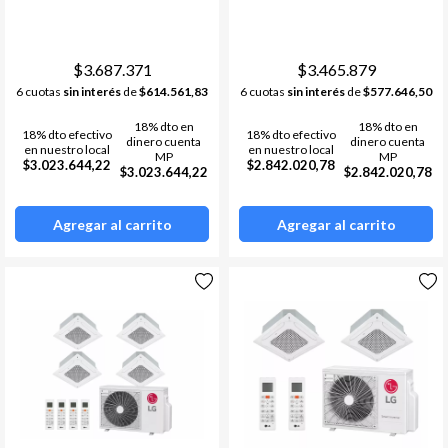
$3.687.371
$3.465.879
6 cuotas
sin interés
de
$614.561,83
6 cuotas
sin interés
de
$577.646,50
18% dto en
18% dto en
18% dto efectivo
18% dto efectivo
dinero cuenta
dinero cuenta
en nuestro local
en nuestro local
MP
MP
$3.023.644,22
$2.842.020,78
$3.023.644,22
$2.842.020,78
Agregar al carrito
Agregar al carrito