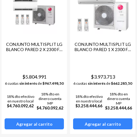
CONJUNTO MULTISPLIT LG
CONJUNTO MULTISPLIT LG
BLANCO PARED 2 X 2300 FG
BLANCO PARED 1 X 2300 FG
+ 1 X 3000 FG + COND. LG
+ 1 X 3000 FG + COND. LG
MULTI F INVERTER -36
MULTI F INVERTER -24 6000
9000FRG -R32
FRG -R32
$5.804.991
$3.973.713
6 cuotas
sin interés
de
$967.498,50
6 cuotas
sin interés
de
$662.285,50
18% dto en
18% dto en
18% dto efectivo
18% dto efectivo
dinero cuenta
dinero cuenta
en nuestro local
en nuestro local
MP
MP
$4.760.092,62
$3.258.444,66
$4.760.092,62
$3.258.444,66
Agregar al carrito
Agregar al carrito