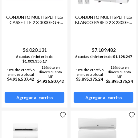
CONJUNTO MULTISPLIT LG
CONJUNTO MULTISPLIT LG
CASSETTE 2 X 3000 FG +
BLANCO PARED 2 X 2300 FG
COND. LG MULTI F INVERTER
+ COND. LG MULTI F
- 24 6000 FRG -R32
INVERTER -18 4500 FRG R32
$6.020.131
$7.189.482
6 cuotas
sin interés
de
6 cuotas
sin interés
de
$1.198.247
$1.003.355,17
18% dto en
18% dto en
18% dto efectivo
18% dto efectivo
dinero cuenta
dinero cuenta
en nuestro local
en nuestro local
MP
MP
$4.936.507,42
$5.895.375,24
$4.936.507,42
$5.895.375,24
Agregar al carrito
Agregar al carrito