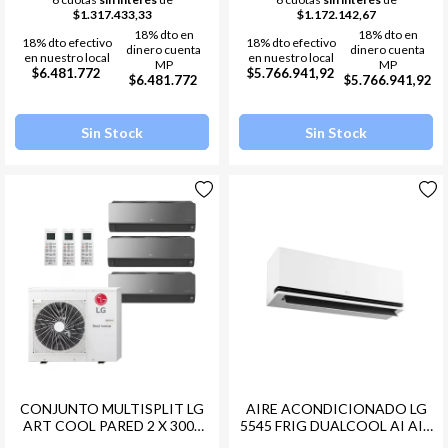
$1.317.433,33
$1.172.142,67
18% dto en
18% dto en
18% dto efectivo
18% dto efectivo
dinero cuenta
dinero cuenta
en nuestro local
en nuestro local
MP
MP
$6.481.772
$5.766.941,92
$6.481.772
$5.766.941,92
Sin Stock
Sin Stock
CONJUNTO MULTISPLIT LG
AIRE ACONDICIONADO LG
ART COOL PARED 2 X 3000
5545 FRIG DUALCOOL AI AIR
FG + 1 X 6000 + COND. LG
INVERTER (6448W)