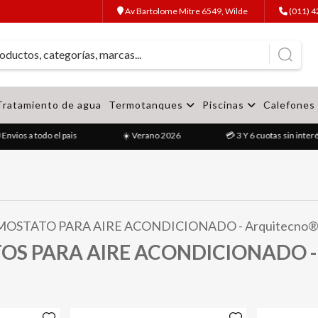
Av Bartolome Mitre 6549, Wilde
(011) 
Tratamiento de agua
Termotanques
Piscinas
Calefones
Envios a todo el pais
☀️ Verano 2026
💳 3 Y 6 cuotas sin interé
RMOSTATO PARA AIRE ACONDICIONADO - Arquitecno
S PARA AIRE ACONDICIONADO - 
ia selección de
TERMOSTATOS PARA AIRE ACONDICIONADO
, dis
so de tu equipo. Estos dispositivos son esenciales para optimizar el