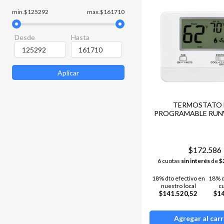
momento.
min.$125292
max.$161710
🌟 En Arquitecno, ofrece
Desde
Hasta
climatización. ¡Elegí el
Ventajas de los Termost
Aplicar
🌡️ Control preciso de l
🖼️ Diseños modernos y fá
🔧 Compatibilidad con d
TERMOSTATO
⚡ Mayor eficiencia energ
PROGRAMABLE RUN
601
🌟 Elegí Arquitecno y ac
climatización al siguiente
$172.586
6 cuotas
sin interés
de
$
18% dto efectivo en
18% d
nuestro local
c
$141.520,52
$1
Agregar al carr