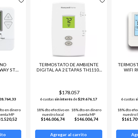
mos termostatos de las mejores marcas con tecnología avanzada, fá
 modelo que mejor se adapta a tus necesidades y disfrutá del confort
atos para Aire Acondicionado:
a temperatura para mayor comodidad.
ciles de instalar.
iferentes modelos de aires acondicionados.
 NO
TERMOSTATO DE AMBIENTE
TERMOST
ética y ahorro en consumo.
WAY STN
DIGITAL AA 2 ETAPAS TH1110-
WIFI 
PRO1000
cedé a productos de calidad con envío rápido a todo el país. ¡Comp
 nivel! 😊❄️
$178.057
28.764,33
6 cuotas
sin interés
de
$29.676,17
6 cuotas
s
to en dinero
18% dto efectivo en
18% dto en dinero
18% dto efe
uenta MP
nuestro local
cuenta MP
nuestro l
41.520,52
$146.006,74
$146.006,74
$161.70
ito
Agregar al carrito
Agr