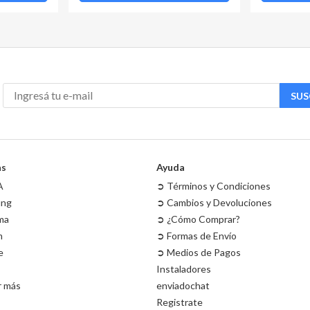
SUS
as
Ayuda
A
➲ Términos y Condiciones
ung
➲ Cambios y Devoluciones
ma
➲ ¿Cómo Comprar?
m
➲ Formas de Envío
e
➲ Medios de Pagos
Instaladores
r más
enviadochat
Registrate