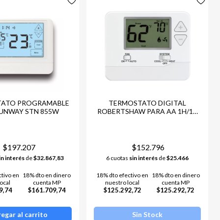
ciles de instalar y compatibles con una variedad de sistemas de
 que merecés! 🚚
ATO PROGRAMABLE
TERMOSTATO DIGITAL
RUNWAY STN 855W
ROBERTSHAW PARA AA 1H/1C
24V-PILAS
rá ahora tu Termostato para Aire Acondicionado y llevá tu
$197.207
$152.796
in interés
de
$32.867,83
6 cuotas
sin interés
de
$25.466
ctivo en
18% dto en dinero
18% dto efectivo en
18% dto en dinero
ocal
cuenta MP
nuestro local
cuenta MP
9,74
$161.709,74
$125.292,72
$125.292,72
egar al carrito
Sin Stock