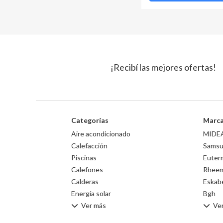
¡Recibí las mejores ofertas!
Categorías
Marc
Aire acondicionado
MIDE
Calefacción
Sams
Piscinas
Euter
Calefones
Rhee
Calderas
Eskab
Energía solar
Bgh
Ver más
Ve