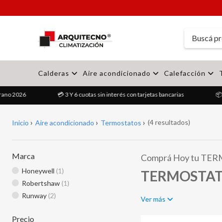
Calderas
Aire acondicionado
Calefacción
rano 2026
💳 3 Y 6 cuotas sin interés con tarjetas bancarias
📦 
(4 resultados)
Inicio
Aire acondicionado
Termostatos
Marca
Comprá Hoy tu TE
Honeywell
(1)
TERMOSTATO
Robertshaw
(1)
Runway
(2)
Ver más
🌡️ Descubrí nuestra ampl
mayor eficiencia en el u
Precio