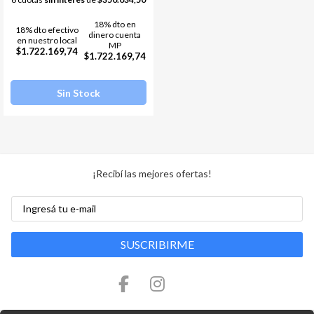
18% dto en
18% dto efectivo
dinero cuenta
en nuestro local
MP
$1.722.169,74
$1.722.169,74
Sin Stock
¡Recibí las mejores ofertas!
SUSCRIBIRME