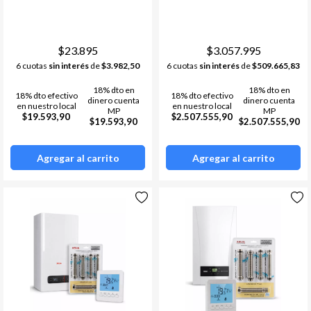
CONEXIONES HIDRAULICO
Termostatos
Estufa a leña
+ TERMOSTATO BOTONES
Bombas de calor /chillers
Acumuladores de Acs
$23.895
$3.057.995
6 cuotas
sin interés
de
$3.982,50
6 cuotas
sin interés
de
$509.665,83
Materiales de instalacion y
Ver todos
accesorios aa
18% dto en
18% dto en
18% dto efectivo
18% dto efectivo
Fan Coil
dinero cuenta
dinero cuenta
en nuestro local
en nuestro local
MP
MP
$19.593,90
$2.507.555,90
$19.593,90
$2.507.555,90
Ver todos
Agregar al carrito
Agregar al carrito