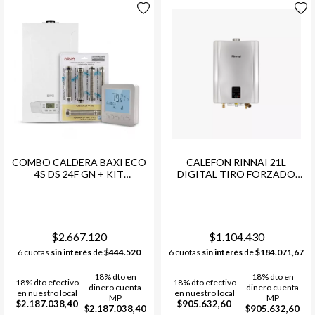
COMBO CALDERA BAXI ECO
CALEFON RINNAI 21L
4S DS 24F GN + KIT
DIGITAL TIRO FORZADO
CONEXIONES HIDRAULICO
29000 KCAL/H GN
+ TERMOSTATO BOTONES
(CONSULTAR STOCK)
$2.667.120
$1.104.430
6 cuotas
sin interés
de
$444.520
6 cuotas
sin interés
de
$184.071,67
18% dto en
18% dto en
18% dto efectivo
18% dto efectivo
dinero cuenta
dinero cuenta
en nuestro local
en nuestro local
MP
MP
$2.187.038,40
$905.632,60
$2.187.038,40
$905.632,60