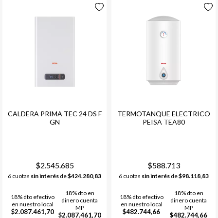
CALDERA PRIMA TEC 24 DS F
TERMOTANQUE ELECTRICO
GN
PEISA TEA80
$2.545.685
$588.713
6 cuotas
sin interés
de
$424.280,83
6 cuotas
sin interés
de
$98.118,83
18% dto en
18% dto en
18% dto efectivo
18% dto efectivo
dinero cuenta
dinero cuenta
en nuestro local
en nuestro local
MP
MP
$2.087.461,70
$482.744,66
$2.087.461,70
$482.744,66