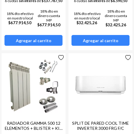
6 cuotas
sin interés
de
$137.787,50
6 cuotas
sin interés
de
$6.590,50
18% dto en
18% dto en
18% dto efectivo
18% dto efectivo
dinero cuenta
dinero cuenta
en nuestro local
en nuestro local
MP
MP
$677.914,50
$32.425,26
$677.914,50
$32.425,26
Agregar al carrito
Agregar al carrito
RADIADOR GAMMA 500 12
SPLIT DE PARED COOL TIME
ELEMENTOS + BLISTER + KIT
INVERTER 3000 FRG F/C
DE INSTALACION