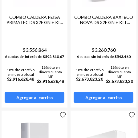
COMBO CALDERA PEISA
COMBO CALDERA BAXI ECO
PRIMATEC DS 32F GN + KIT
NOVA DS 32F GN + KIT
CONEXIONES HIDRAULICO
CONEXIONES HIDRAULICO
+ TERMOSTATO BOTONES
+ TERMOSTATO BOTONES
$3.556.864
$3.260.760
6 cuotas
sin interés
de
$592.810,67
6 cuotas
sin interés
de
$543.460
18% dto en
18% dto en
18% dto efectivo
18% dto efectivo
dinero cuenta
dinero cuenta
en nuestro local
en nuestro local
MP
MP
$2.916.628,48
$2.673.823,20
$2.916.628,48
$2.673.823,20
Agregar al carrito
Agregar al carrito