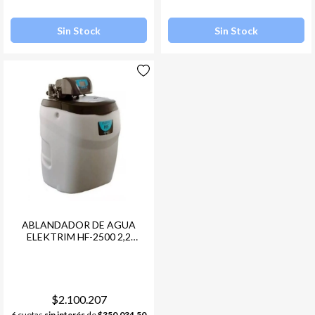
Sin Stock
Sin Stock
ABLANDADOR DE AGUA
ELEKTRIM HF-2500 2,2
M3/HR. 1"
$2.100.207
6 cuotas
sin interés
de
$350.034,50