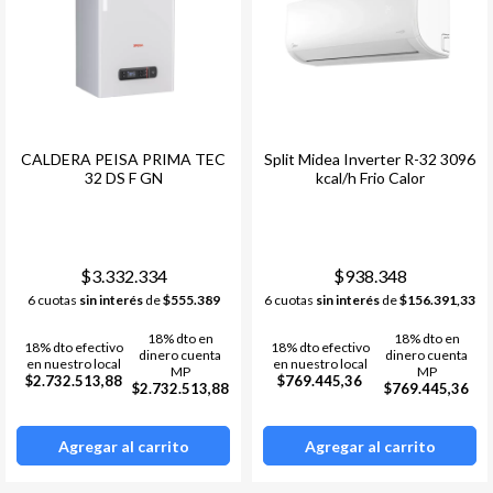
CALDERA PEISA PRIMA TEC
Split Midea Inverter R-32 3096
32 DS F GN
kcal/h Frio Calor
$3.332.334
$938.348
6 cuotas
sin interés
de
$555.389
6 cuotas
sin interés
de
$156.391,33
18% dto en
18% dto en
18% dto efectivo
18% dto efectivo
dinero cuenta
dinero cuenta
en nuestro local
en nuestro local
MP
MP
$2.732.513,88
$769.445,36
$2.732.513,88
$769.445,36
Agregar al carrito
Agregar al carrito