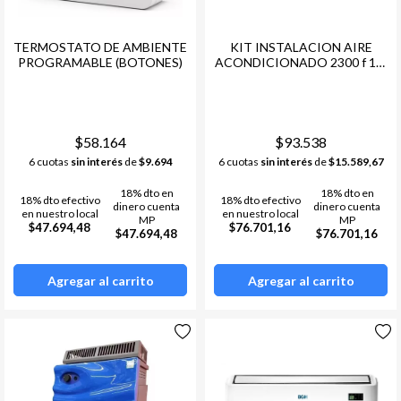
TERMOSTATO DE AMBIENTE
KIT INSTALACION AIRE
PROGRAMABLE (BOTONES)
ACONDICIONADO 2300 f 1/4
- 3/8
$58.164
$93.538
6 cuotas
sin interés
de
$9.694
6 cuotas
sin interés
de
$15.589,67
18% dto en
18% dto en
18% dto efectivo
18% dto efectivo
dinero cuenta
dinero cuenta
en nuestro local
en nuestro local
MP
MP
$47.694,48
$76.701,16
$47.694,48
$76.701,16
Agregar al carrito
Agregar al carrito