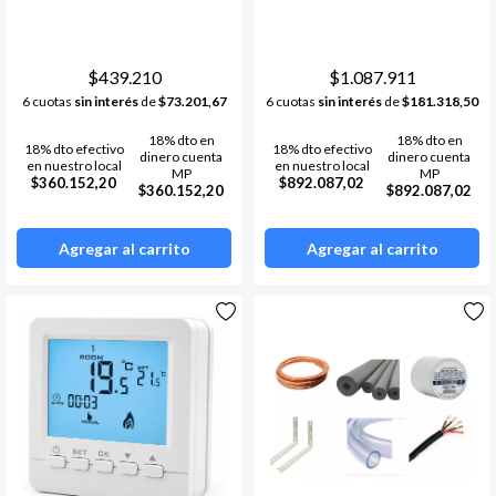
$439.210
$1.087.911
6 cuotas
sin interés
de
$73.201,67
6 cuotas
sin interés
de
$181.318,50
18% dto en
18% dto en
18% dto efectivo
18% dto efectivo
dinero cuenta
dinero cuenta
en nuestro local
en nuestro local
MP
MP
$360.152,20
$892.087,02
$360.152,20
$892.087,02
Agregar al carrito
Agregar al carrito