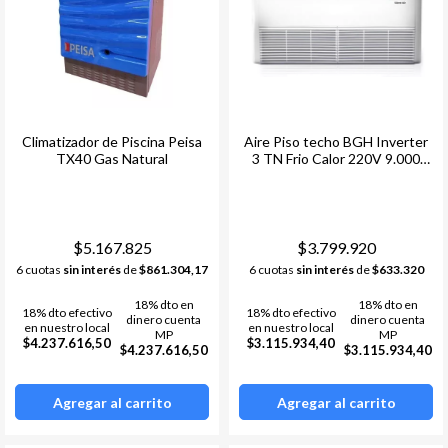
Climatizador de Piscina Peisa
Aire Piso techo BGH Inverter
TX40 Gas Natural
3 TN Frio Calor 220V 9.000
Frigorías
$5.167.825
$3.799.920
6 cuotas
sin interés
de
$861.304,17
6 cuotas
sin interés
de
$633.320
18% dto en
18% dto en
18% dto efectivo
18% dto efectivo
dinero cuenta
dinero cuenta
en nuestro local
en nuestro local
MP
MP
$4.237.616,50
$3.115.934,40
$4.237.616,50
$3.115.934,40
Agregar al carrito
Agregar al carrito