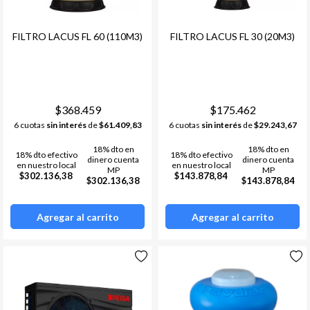
FILTRO LACUS FL 60 (110M3)
FILTRO LACUS FL 30 (20M3)
$368.459
$175.462
6 cuotas
sin interés
de
$61.409,83
6 cuotas
sin interés
de
$29.243,67
18% dto en
18% dto en
18% dto efectivo
18% dto efectivo
dinero cuenta
dinero cuenta
en nuestro local
en nuestro local
MP
MP
$302.136,38
$143.878,84
$302.136,38
$143.878,84
Agregar al carrito
Agregar al carrito