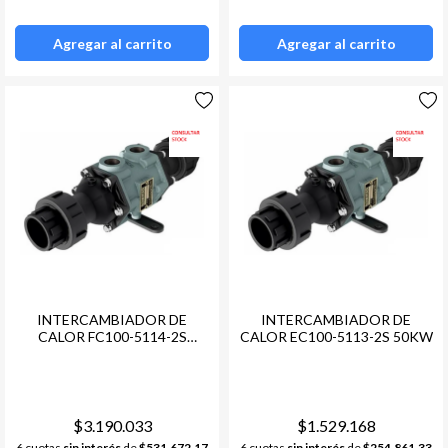
Agregar al carrito
Agregar al carrito
INTERCAMBIADOR DE
INTERCAMBIADOR DE
CALOR FC100-5114-2S
CALOR EC100-5113-2S 50KW
110KW
$3.190.033
$1.529.168
6 cuotas
sin interés
de
$531.672,17
6 cuotas
sin interés
de
$254.861,33