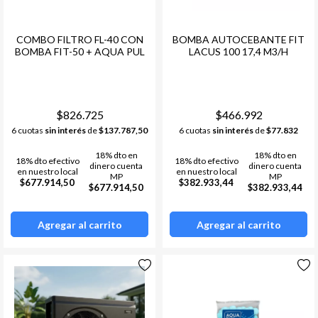
COMBO FILTRO FL-40 CON
BOMBA AUTOCEBANTE FIT
BOMBA FIT-50 + AQUA PUL
LACUS 100 17,4 M3/H
$826.725
$466.992
6 cuotas
sin interés
de
$137.787,50
6 cuotas
sin interés
de
$77.832
18% dto en
18% dto en
18% dto efectivo
18% dto efectivo
dinero cuenta
dinero cuenta
en nuestro local
en nuestro local
MP
MP
$677.914,50
$382.933,44
$677.914,50
$382.933,44
Agregar al carrito
Agregar al carrito