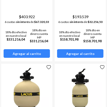
$403.922
$193.539
6 cuotas
sin interés
de
$67.320,33
6 cuotas
sin interés
de
$32.256,50
18% dto en
18% dto en
18% dto efectivo
18% dto efectivo
dinero cuenta
dinero cuenta
en nuestro local
en nuestro local
MP
MP
$331.216,04
$158.701,98
$331.216,04
$158.701,98
Agregar al carrito
Agregar al carrito