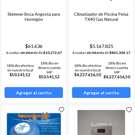
Skimmer Boca Angosta para
Climatizador de Piscina Peisa
Hormigón
TX40 Gas Natural
$61.636
$5.167.825
6 cuotas
sin interés
de
$10.272,67
6 cuotas
sin interés
de
$861.304,17
18% dto en
18% dto en
18% dto efectivo
18% dto efectivo
dinero cuenta
dinero cuenta
en nuestro local
en nuestro local
MP
MP
$50.541,52
$4.237.616,50
$50.541,52
$4.237.616,50
Agregar al carrito
Agregar al carrito