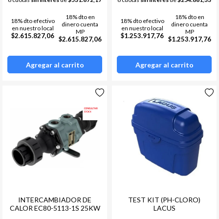
18% dto en
18% dto en
18% dto efectivo
18% dto efectivo
dinero cuenta
dinero cuenta
en nuestro local
en nuestro local
MP
MP
$2.615.827,06
$1.253.917,76
$2.615.827,06
$1.253.917,76
Agregar al carrito
Agregar al carrito
INTERCAMBIADOR DE
TEST KIT (PH-CLORO)
CALOR EC80-5113-1S 25KW
LACUS