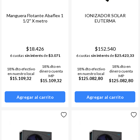
Manguera Flotante Abaflex 1
IONIZADOR SOLAR
1/2" X metro
EUTERMA
$18.426
$152.540
6 cuotas
sin interés
de
$3.071
6 cuotas
sin interés
de
$25.423,33
18% dto en
18% dto en
18% dto efectivo
18% dto efectivo
dinero cuenta
dinero cuenta
en nuestro local
en nuestro local
MP
MP
$15.109,32
$125.082,80
$15.109,32
$125.082,80
Agregar al carrito
Agregar al carrito