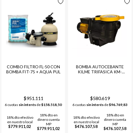
COMBO FILTRO FL-50 CON
BOMBA AUTOCEBANTE
BOMBA FIT-75 + AQUA PUL
KILME TRIFASICA KM-
200(33M3) LACUS
$951.111
$580.619
6 cuotas
sin interés
de
$158.518,50
6 cuotas
sin interés
de
$96.769,83
18% dto en
18% dto en
18% dto efectivo
18% dto efectivo
dinero cuenta
dinero cuenta
en nuestro local
en nuestro local
MP
MP
$779.911,02
$476.107,58
$779.911,02
$476.107,58