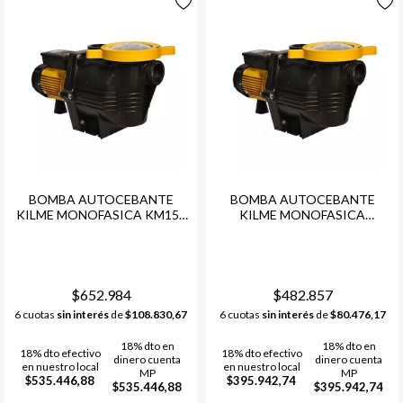
BOMBA AUTOCEBANTE
BOMBA AUTOCEBANTE
KILME MONOFASICA KM150
KILME MONOFASICA
(30M3) LACUS
KM100(30M3)LACUS
$652.984
$482.857
6 cuotas
sin interés
de
$108.830,67
6 cuotas
sin interés
de
$80.476,17
18% dto en
18% dto en
18% dto efectivo
18% dto efectivo
dinero cuenta
dinero cuenta
en nuestro local
en nuestro local
MP
MP
$535.446,88
$395.942,74
$535.446,88
$395.942,74