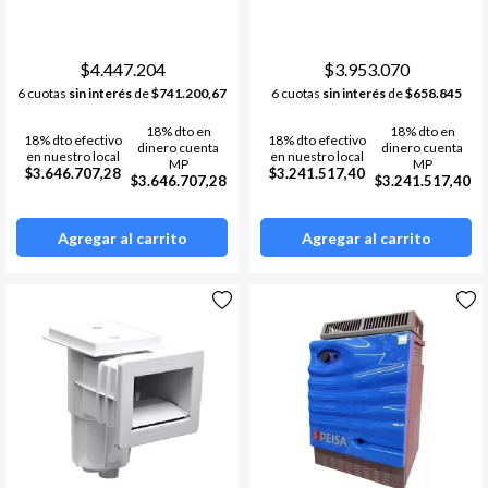
$4.447.204
$3.953.070
6 cuotas
sin interés
de
$741.200,67
6 cuotas
sin interés
de
$658.845
18% dto en
18% dto en
18% dto efectivo
18% dto efectivo
dinero cuenta
dinero cuenta
en nuestro local
en nuestro local
MP
MP
$3.646.707,28
$3.241.517,40
$3.646.707,28
$3.241.517,40
Agregar al carrito
Agregar al carrito