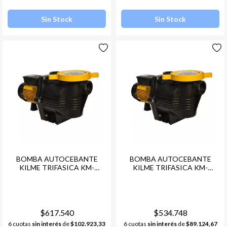
Sin Stock
Sin Stock
BOMBA AUTOCEBANTE
BOMBA AUTOCEBANTE
KILME TRIFASICA KM-
KILME TRIFASICA KM-
300(33M3) LACUS
150(30M3) LACUS
$617.540
$534.748
6 cuotas
sin interés
de
$102.923,33
6 cuotas
sin interés
de
$89.124,67