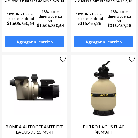
6 cuotas
sin interés
de
$326.575,33
6 cuotas
sin interés
de
$64.117,33
18% dto en
18% dto en
18% dto efectivo
18% dto efectivo
dinero cuenta
dinero cuenta
en nuestro local
en nuestro local
MP
MP
$1.606.750,64
$315.457,28
$1.606.750,64
$315.457,28
Agregar al carrito
Agregar al carrito
BOMBA AUTOCEBANTE FIT
FILTRO LACUS FL 40
LACUS 75 15 M3/H
(48M3/H)