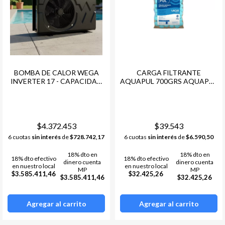
BOMBA DE CALOR WEGA
CARGA FILTRANTE
INVERTER 17 - CAPACIDAD
AQUAPUL 700GRS AQUAPUL
DE CALEFACCION 17 KW
= 25KL ARENA LACUS
$4.372.453
$39.543
6 cuotas
sin interés
de
$728.742,17
6 cuotas
sin interés
de
$6.590,50
18% dto en
18% dto en
18% dto efectivo
18% dto efectivo
dinero cuenta
dinero cuenta
en nuestro local
en nuestro local
MP
MP
$3.585.411,46
$32.425,26
$3.585.411,46
$32.425,26
Agregar al carrito
Agregar al carrito