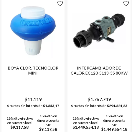
BOYA CLOR. TECNOCLOR
INTERCAMBIADOR DE
MINI
CALOR EC120-5113-3S 80KW
$11.119
$1.767.749
6 cuotas
sin interés
de
$1.853,17
6 cuotas
sin interés
de
$294.624,83
18% dto en
18% dto en
18% dto efectivo
18% dto efectivo
dinero cuenta
dinero cuenta
en nuestro local
en nuestro local
MP
MP
$9.117,58
$1.449.554,18
$9.117,58
$1.449.554,18