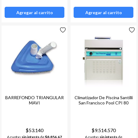
Agregar al carrito
Agregar al carrito
BARREFONDO TRIANGULAR
Climatizador De Piscina Santilli
MAVI
San Francisco Pool CPI 80
$53.140
$9.514.570
6 cuotas
sin interés
de
$8.856,67
6 cuotas
sin interés
de