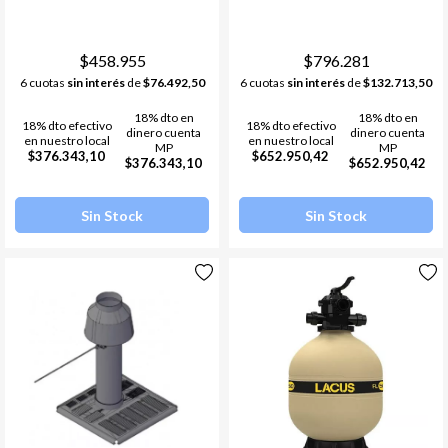
$458.955
$796.281
6 cuotas
sin interés
de
$76.492,50
6 cuotas
sin interés
de
$132.713,50
18% dto en
18% dto en
18% dto efectivo
18% dto efectivo
dinero cuenta
dinero cuenta
en nuestro local
en nuestro local
MP
MP
$376.343,10
$652.950,42
$376.343,10
$652.950,42
Sin Stock
Sin Stock