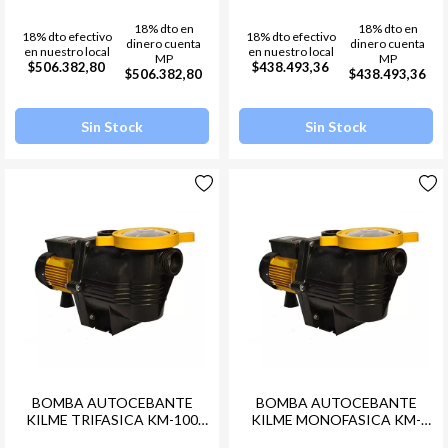
18% dto en
18% dto en
18% dto efectivo
18% dto efectivo
dinero cuenta
dinero cuenta
en nuestro local
en nuestro local
MP
MP
$506.382,80
$438.493,36
$506.382,80
$438.493,36
Sin Stock
Sin Stock
BOMBA AUTOCEBANTE
BOMBA AUTOCEBANTE
KILME TRIFASICA KM-100
KILME MONOFASICA KM-
(30M3) LACUS
300(33M3) LACUS