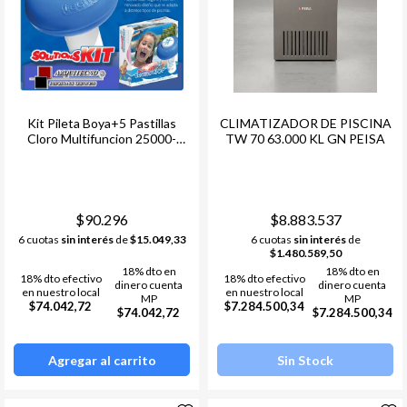
Kit Pileta Boya+5 Pastillas
CLIMATIZADOR DE PISCINA
Cloro Multifuncion 25000-
TW 70 63.000 KL GN PEISA
90000lt
$90.296
$8.883.537
6 cuotas
sin interés
de
$15.049,33
6 cuotas
sin interés
de
$1.480.589,50
18% dto en
18% dto en
18% dto efectivo
18% dto efectivo
dinero cuenta
dinero cuenta
en nuestro local
en nuestro local
MP
MP
$74.042,72
$7.284.500,34
$74.042,72
$7.284.500,34
Agregar al carrito
Sin Stock