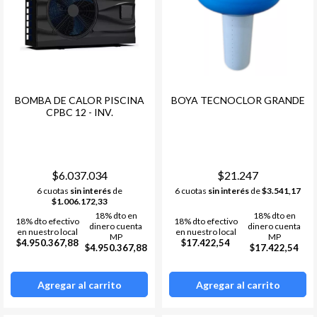
BOMBA DE CALOR PISCINA
BOYA TECNOCLOR GRANDE
CPBC 12 - INV.
$6.037.034
$21.247
6 cuotas
sin interés
de
6 cuotas
sin interés
de
$3.541,17
$1.006.172,33
18% dto en
18% dto en
18% dto efectivo
18% dto efectivo
dinero cuenta
dinero cuenta
en nuestro local
en nuestro local
MP
MP
$4.950.367,88
$17.422,54
$4.950.367,88
$17.422,54
Agregar al carrito
Agregar al carrito