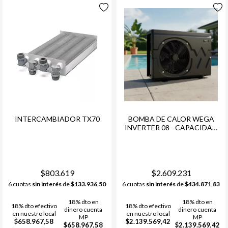
INTERCAMBIADOR TX70
BOMBA DE CALOR WEGA
INVERTER 08 - CAPACIDAD
DE CALEFACCION 8,0 KW
$803.619
$2.609.231
6 cuotas
sin interés
de
$133.936,50
6 cuotas
sin interés
de
$434.871,83
18% dto en
18% dto en
18% dto efectivo
18% dto efectivo
dinero cuenta
dinero cuenta
en nuestro local
en nuestro local
MP
MP
$658.967,58
$2.139.569,42
$658.967,58
$2.139.569,42