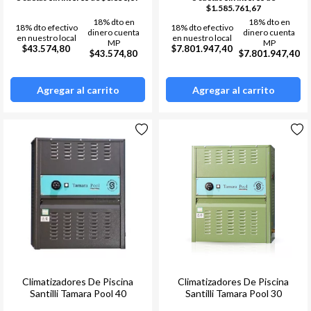
$1.585.761,67
18% dto en
18% dto en
18% dto efectivo
18% dto efectivo
dinero cuenta
dinero cuenta
en nuestro local
en nuestro local
MP
MP
$43.574,80
$7.801.947,40
$43.574,80
$7.801.947,40
Agregar al carrito
Agregar al carrito
Climatizadores De Piscina
Climatizadores De Piscina
Santilli Tamara Pool 40
Santilli Tamara Pool 30