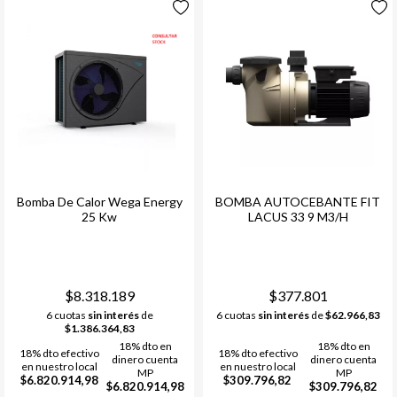
Bomba De Calor Wega Energy
BOMBA AUTOCEBANTE FIT
25 Kw
LACUS 33 9 M3/H
$8.318.189
$377.801
6 cuotas
sin interés
de
6 cuotas
sin interés
de
$62.966,83
$1.386.364,83
18% dto en
18% dto en
18% dto efectivo
18% dto efectivo
dinero cuenta
dinero cuenta
en nuestro local
en nuestro local
MP
MP
$6.820.914,98
$309.796,82
$6.820.914,98
$309.796,82