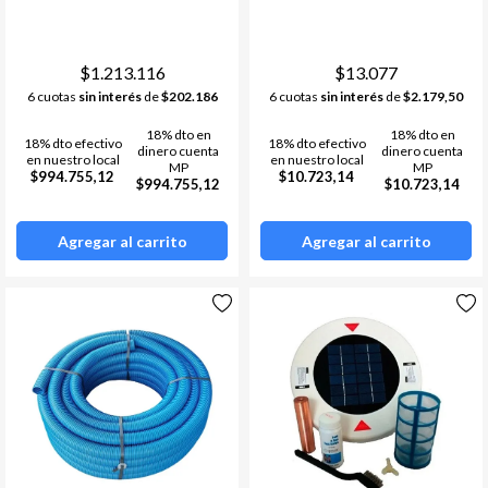
$1.213.116
$13.077
6 cuotas
sin interés
de
$202.186
6 cuotas
sin interés
de
$2.179,50
18% dto en
18% dto en
18% dto efectivo
18% dto efectivo
dinero cuenta
dinero cuenta
en nuestro local
en nuestro local
MP
MP
$994.755,12
$10.723,14
$994.755,12
$10.723,14
Agregar al carrito
Agregar al carrito