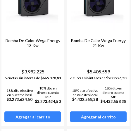
Bomba De Calor Wega Energy
Bomba De Calor Wega Energy
13 Kw
21 Kw
$3.992.225
$5.405.559
6 cuotas
sin interés
de
$665.370,83
6 cuotas
sin interés
de
$900.926,50
18% dto en
18% dto en
18% dto efectivo
18% dto efectivo
dinero cuenta
dinero cuenta
en nuestro local
en nuestro local
MP
MP
$3.273.624,50
$4.432.558,38
$3.273.624,50
$4.432.558,38
Agregar al carrito
Agregar al carrito