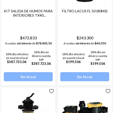
KIT SALIDA DE HUMOS PARA
FILTRO LACUS FL 50 (80M3)
INTERIORES TX40
ACCESORIOS PARA
CLIMATIZADOR PEISA
$472.833
$243.300
6 cuotas
sin interés
de
$78.805,50
6 cuotas
sin interés
de
$40.550
18% dto en
18% dto en
18% dto efectivo
18% dto efectivo
dinero cuenta
dinero cuenta
en nuestro local
en nuestro local
MP
MP
$387.723,06
$199.506
$387.723,06
$199.506
Sin Stock
Sin Stock