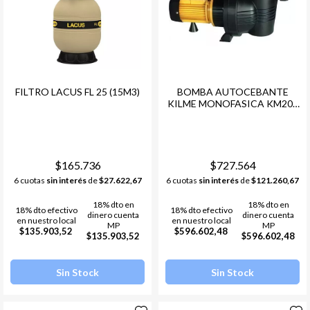
FILTRO LACUS FL 25 (15M3)
BOMBA AUTOCEBANTE
KILME MONOFASICA KM200
(33M3) LACUS
$165.736
$727.564
6 cuotas
sin interés
de
$27.622,67
6 cuotas
sin interés
de
$121.260,67
18% dto en
18% dto en
18% dto efectivo
18% dto efectivo
dinero cuenta
dinero cuenta
en nuestro local
en nuestro local
MP
MP
$135.903,52
$596.602,48
$135.903,52
$596.602,48
Sin Stock
Sin Stock