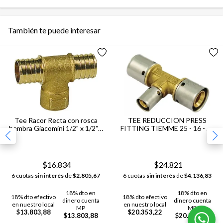
También te puede interesar
Tee Racor Recta con rosca
TEE REDUCCION PRESS
hembra Giacomini 1/2" x 1/2" x
FITTING TIEMME 25 - 16 - 25
1/2"
MM
$16.834
$24.821
6 cuotas
sin interés
de
$2.805,67
6 cuotas
sin interés
de
$4.136,83
18% dto en
18% dto en
18% dto efectivo
18% dto efectivo
dinero cuenta
dinero cuenta
en nuestro local
en nuestro local
MP
MP
$13.803,88
$20.353,22
$13.803,88
$20.353,22