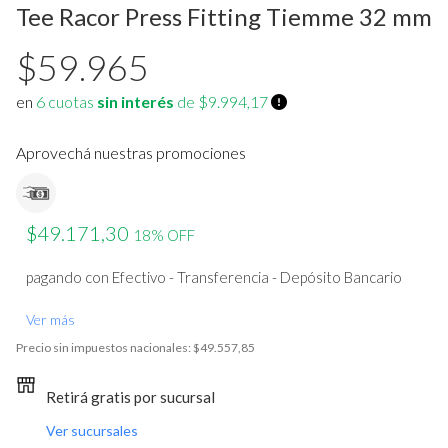
Termostatos
Estufa a leña
Tee Racor Press Fitting Tiemme 32 mm
Bombas de calor /chillers
Acumuladores de Acs
$59.965
Materiales de instalacion y
Ver todos
en
6 cuotas
sin interés
de $9.994,17
accesorios aa
Fan Coil
Aprovechá nuestras promociones
Ver todos
$49.171,30
18% OFF
pagando con Efectivo - Transferencia - Depósito Bancario
Ver más
Precio sin impuestos nacionales:
$49.557,85
Retirá gratis por sucursal
Ver sucursales