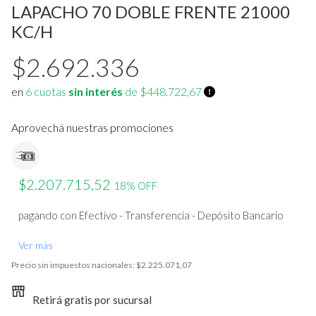
Termostatos
Estufa a leña
LAPACHO 70 DOBLE FRENTE 21000
KC/H
Bombas de calor /chillers
Acumuladores de Acs
$2.692.336
Materiales de instalacion y
Ver todos
accesorios aa
en
6 cuotas
sin interés
de $448.722,67
Fan Coil
Aprovechá nuestras promociones
Ver todos
$2.207.715,52
18% OFF
pagando con Efectivo - Transferencia - Depósito Bancario
Ver más
Precio sin impuestos nacionales:
$2.225.071,07
Retirá gratis por sucursal