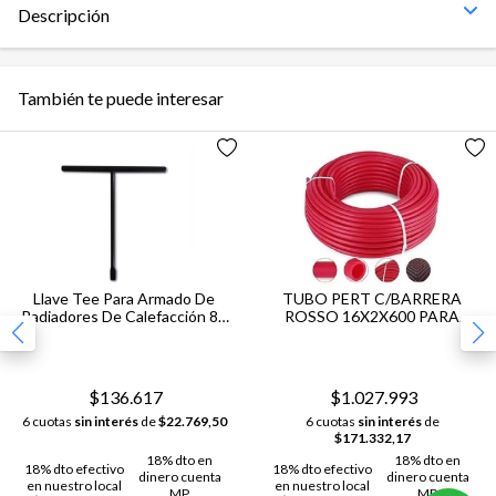
Descripción
También te puede interesar
Llave Tee Para Armado De
TUBO PERT C/BARRERA
Radiadores De Calefacción 80
ROSSO 16X2X600 PARA
cm
PISO RADIANTE
GIACOMINI
$136.617
$1.027.993
6 cuotas
sin interés
de
$22.769,50
6 cuotas
sin interés
de
$171.332,17
18% dto en
18% dto en
18% dto efectivo
18% dto efectivo
dinero cuenta
dinero cuenta
en nuestro local
en nuestro local
MP
MP