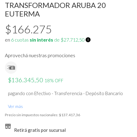
Termostatos
Estufa a leña
TRANSFORMADOR ARUBA 20
EUTERMA
Bombas de calor /chillers
Acumuladores de Acs
$166.275
Materiales de instalacion y
Ver todos
accesorios aa
en
6 cuotas
sin interés
de $27.712,50
Fan Coil
Aprovechá nuestras promociones
Ver todos
$136.345,50
18% OFF
pagando con Efectivo - Transferencia - Depósito Bancario
Ver más
Precio sin impuestos nacionales:
$137.417,36
Retirá gratis por sucursal