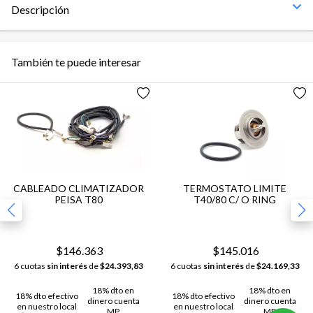
Descripción
También te puede interesar
CABLEADO CLIMATIZADOR
TERMOSTATO LIMITE
PEISA T80
T40/80 C/ O RING
$146.363
$145.016
6 cuotas
sin interés
de
$24.393,83
6 cuotas
sin interés
de
$24.169,33
18% dto en
18% dto en
18% dto efectivo
18% dto efectivo
dinero cuenta
dinero cuenta
en nuestro local
en nuestro local
MP
MP