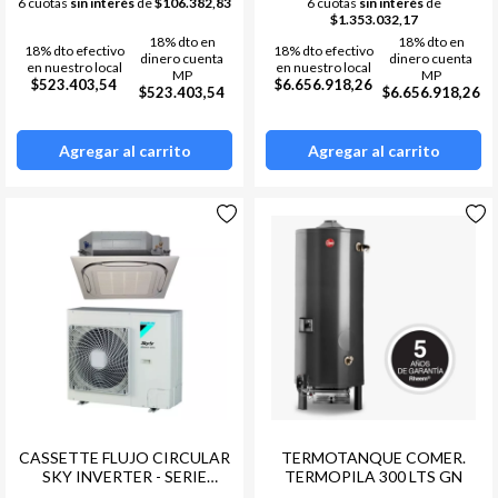
6 cuotas
sin interés
de
$106.382,83
6 cuotas
sin interés
de
$1.353.032,17
18% dto en
18% dto en
18% dto efectivo
18% dto efectivo
dinero cuenta
dinero cuenta
en nuestro local
en nuestro local
MP
MP
$523.403,54
$6.656.918,26
$523.403,54
$6.656.918,26
Agregar al carrito
Agregar al carrito
CASSETTE FLUJO CIRCULAR
TERMOTANQUE COMER.
SKY INVERTER - SERIE
TERMOPILA 300 LTS GN
ADVANCE 3 TR -