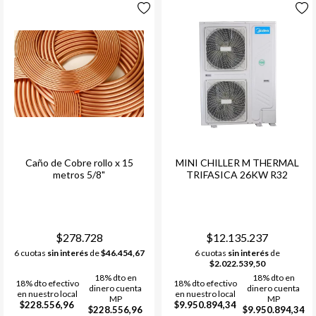
Caño de Cobre rollo x 15
MINI CHILLER M THERMAL
metros 5/8"
TRIFASICA 26KW R32
$278.728
$12.135.237
6 cuotas
sin interés
de
$46.454,67
6 cuotas
sin interés
de
$2.022.539,50
18% dto en
18% dto en
18% dto efectivo
18% dto efectivo
dinero cuenta
dinero cuenta
en nuestro local
en nuestro local
MP
MP
$228.556,96
$9.950.894,34
$228.556,96
$9.950.894,34