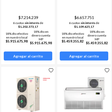
FCA100CVM2 RZAC100DV12
BYCQ125EAF
$7.214.239
$6.657.751
6 cuotas
sin interés
de
6 cuotas
sin interés
de
$1.202.373,17
$1.109.625,17
18% dto en
18% dto en
18% dto efectivo
18% dto efectivo
dinero cuenta
dinero cuenta
en nuestro local
en nuestro local
MP
MP
$5.915.675,98
$5.459.355,82
$5.915.675,98
$5.459.355,82
Agregar al carrito
Agregar al carrito