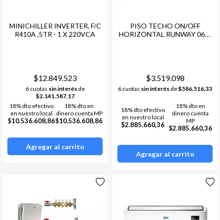
MINICHILLER INVERTER, F/C
PISO TECHO ON/OFF
R410A ,5TR - 1 X 220VCA
HORIZONTAL RUNWAY 060-
5HP F/C 13.110 FRG
$12.849.523
$3.519.098
6 cuotas
sin interés
de
6 cuotas
sin interés
de
$586.516,33
$2.141.587,17
18% dto efectivo
18% dto en
18% dto en
18% dto efectivo
en nuestro local
dinero cuenta MP
dinero cuenta
en nuestro local
$10.536.608,86
$10.536.608,86
MP
$2.885.660,36
$2.885.660,36
Agregar al carrito
Agregar al carrito