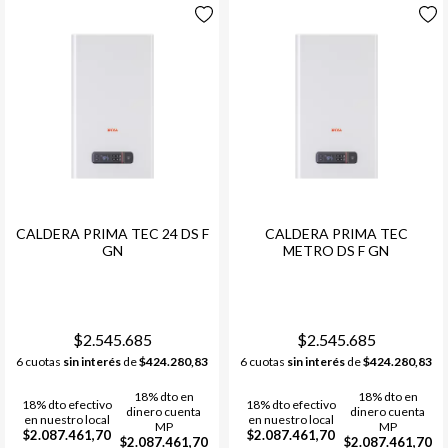
CALDERA PRIMA TEC 24 DS F
CALDERA PRIMA TEC
GN
METRO DS F GN
$2.545.685
$2.545.685
6 cuotas
sin interés
de
$424.280,83
6 cuotas
sin interés
de
$424.280,83
18% dto en
18% dto en
18% dto efectivo
18% dto efectivo
dinero cuenta
dinero cuenta
en nuestro local
en nuestro local
MP
MP
$2.087.461,70
$2.087.461,70
$2.087.461,70
$2.087.461,70