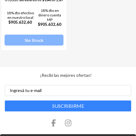
18% dto en
18% dto efectivo
dinero cuenta
en nuestro local
MP
$905.632,60
$905.632,60
Sin Stock
¡Recibí las mejores ofertas!
SUSCRIBIRME