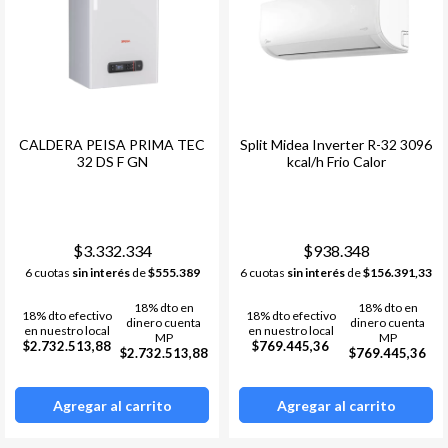
CALDERA PEISA PRIMA TEC
Split Midea Inverter R-32 3096
32 DS F GN
kcal/h Frio Calor
$3.332.334
$938.348
6 cuotas
sin interés
de
$555.389
6 cuotas
sin interés
de
$156.391,33
18% dto en
18% dto en
18% dto efectivo
18% dto efectivo
dinero cuenta
dinero cuenta
en nuestro local
en nuestro local
MP
MP
$2.732.513,88
$769.445,36
$2.732.513,88
$769.445,36
Agregar al carrito
Agregar al carrito