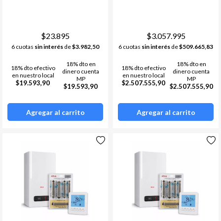
CONEXIONES HIDRAULICO
Termostatos
Estufa a leña
+ TERMOSTATO BOTONES
Bombas de calor /chillers
Acumuladores de Acs
$23.895
$3.057.995
6 cuotas
sin interés
de
$3.982,50
6 cuotas
sin interés
de
$509.665,83
Materiales de instalacion y
Ver todos
accesorios aa
18% dto en
18% dto en
18% dto efectivo
18% dto efectivo
Fan Coil
dinero cuenta
dinero cuenta
en nuestro local
en nuestro local
MP
MP
$19.593,90
$2.507.555,90
$19.593,90
$2.507.555,90
Ver todos
Agregar al carrito
Agregar al carrito