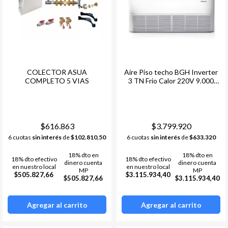
COLECTOR ASUA
Aire Piso techo BGH Inverter
COMPLETO 5 VIAS
3 TN Frio Calor 220V 9.000
Frigorías
$616.863
$3.799.920
6 cuotas
sin interés
de
$102.810,50
6 cuotas
sin interés
de
$633.320
18% dto en
18% dto en
18% dto efectivo
18% dto efectivo
dinero cuenta
dinero cuenta
en nuestro local
en nuestro local
MP
MP
$505.827,66
$3.115.934,40
$505.827,66
$3.115.934,40
Agregar al carrito
Agregar al carrito