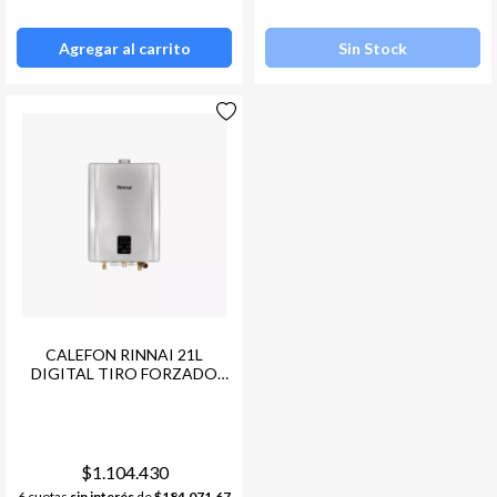
Agregar al carrito
Sin Stock
CALEFON RINNAI 21L
DIGITAL TIRO FORZADO
29000 KCAL/H GN
(CONSULTAR STOCK)
$1.104.430
6 cuotas
sin interés
de
$184.071,67