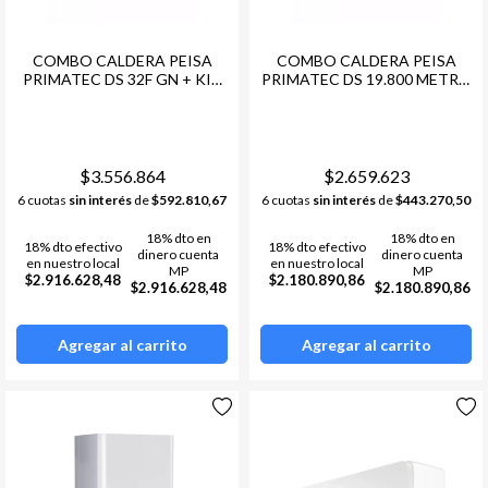
COMBO CALDERA PEISA
COMBO CALDERA PEISA
PRIMATEC DS 32F GN + KIT
PRIMATEC DS 19.800 METRO
CONEXIONES HIDRAULICO
GN + KIT CONEXIONES
+ TERMOSTATO BOTONES
HIDRAULICO +
TERMOSTATO BOTONES
$3.556.864
$2.659.623
6 cuotas
sin interés
de
$592.810,67
6 cuotas
sin interés
de
$443.270,50
18% dto en
18% dto en
18% dto efectivo
18% dto efectivo
dinero cuenta
dinero cuenta
en nuestro local
en nuestro local
MP
MP
$2.916.628,48
$2.180.890,86
$2.916.628,48
$2.180.890,86
Agregar al carrito
Agregar al carrito