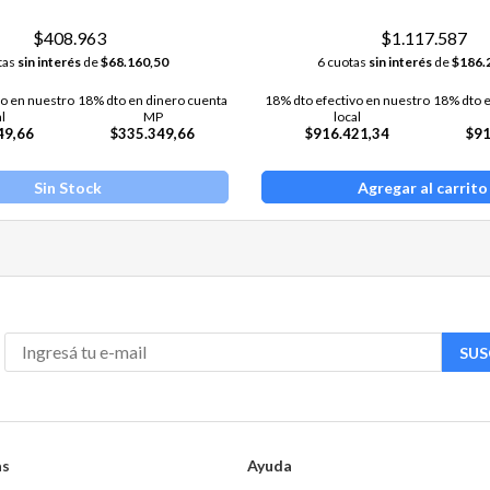
$408.963
$1.117.587
tas
sin interés
de
$68.160,50
6 cuotas
sin interés
de
$186.
vo en nuestro
18% dto en dinero cuenta
18% dto efectivo en nuestro
18% dto e
al
MP
local
49,66
$335.349,66
$916.421,34
$91
Sin Stock
Agregar al carrito
SUS
as
Ayuda