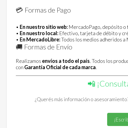
💳 Formas de Pago
•
En nuestro sitio web:
MercadoPago, depósito o t
•
En nuestro local:
Efectivo, tarjeta de débito y 
•
En MercadoLibre:
Todos los medios adheridos a
🚚 Formas de Envío
Realizamos
envíos a todo el país
. Todos los produ
con
Garantía Oficial de cada marca
.
📲 ¡Consult
¿Querés más información o asesoramiento?
¡Escri