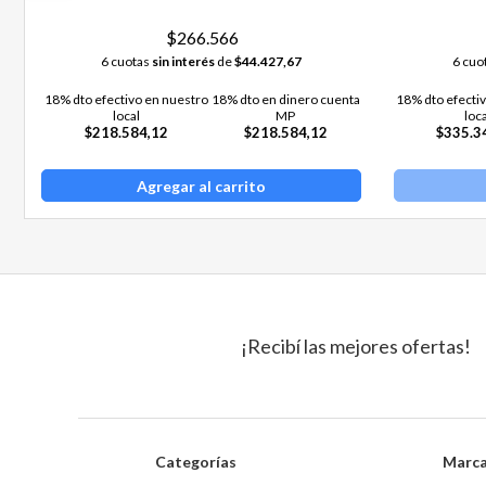
$266.566
6 cuotas
sin interés
de
$44.427,67
6 cuo
18% dto efectivo en nuestro
18% dto en dinero cuenta
18% dto efecti
local
MP
loc
$218.584,12
$218.584,12
$335.3
Agregar al carrito
¡Recibí las mejores ofertas!
Categorías
Marc