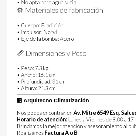
• No apta para agua sucia
⚙️ Materiales de fabricación
• Cuerpo: Fundición
• Impulsor: Noryl
• Eje de la bomba: Acero
📏 Dimensiones y Peso
• Peso: 7.3 kg
• Ancho: 16.1 cm
• Profundidad: 31 cm
• Altura: 21.3 cm
🏪 Arquitecno Climatización
Nos podés encontrar en
Av. Mitre 6549 Esq. Salce
Horario de atención:
Lunes a Viernes de 8:00 a 17h
Brindamos la mejor atención y asesoramiento al púb
Realizamos
Factura A o B
.