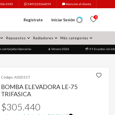
4206-0193
5491523364259
Atención al cliente
0
Registrate
Iniciar Sesión
Repuestos
Radiadores
Más categorías
con tarjetas bancarias
☀️ Verano 2026
💳 3 Y 6 cuotas sin inte
Código:
A01D15T
BOMBA ELEVADORA LE-75
TRIFASICA
$305.440