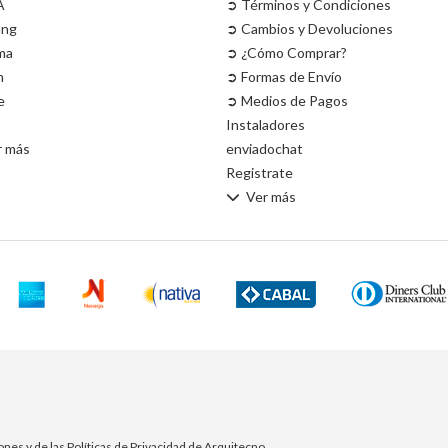
A
➲ Términos y Condiciones
ung
➲ Cambios y Devoluciones
ma
➲ ¿Cómo Comprar?
m
➲ Formas de Envío
e
➲ Medios de Pagos
Instaladores
r más
enviadochat
Registrate
Ver más
ones y de las Políticas de Privacidad de Arquitecno.