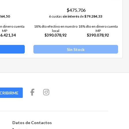
$475.706
264,50
6 cuotas
sin interés
de
$79.284,33
n dinero cuenta
18% dto efectivo en nuestro
18% dto en dinero cuenta
MP
local
MP
6.421,34
$390.078,92
$390.078,92
Sin Stock
CRIBIRME
Datos de Contactos