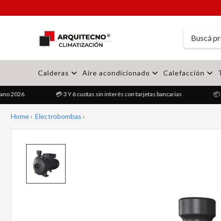
Calderas
Aire acondicionado
Calefacción
no 2026
💳 3 Y 6 cuotas sin interés con tarjetas bancarias
📦 En
Home
Electrobombas