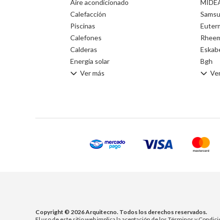
Aire acondicionado
MIDE
Calefacción
Sams
Piscinas
Euter
Calefones
Rhee
Calderas
Eskab
Energía solar
Bgh
Ver más
Ve
Copyright © 2026 Arquitecno. Todos los derechos reservados.
El uso de este sitio web implica la aceptación de los Términos y Condici