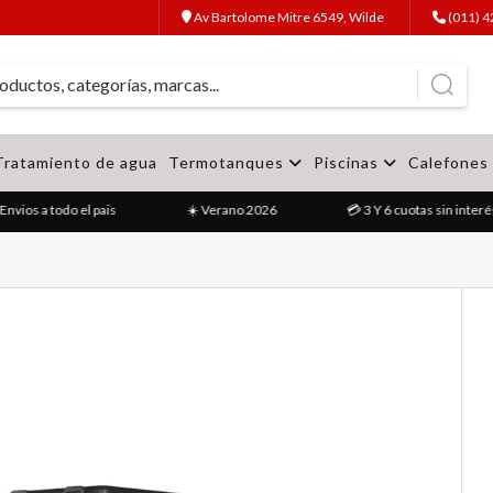
Av Bartolome Mitre 6549, Wilde
(011) 
Tratamiento de agua
Termotanques
Piscinas
Calefones
vios a todo el pais
☀️ Verano 2026
💳 3 Y 6 cuotas sin interés 